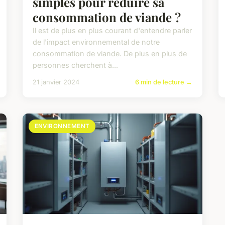
simples pour réduire sa
consommation de viande ?
Il est de plus en plus courant d'entendre parler
de l'impact environnemental de notre
consommation de viande. De plus en plus de
personnes cherchent à...
21 janvier 2024
6 min de lecture →
ENVIRONNEMENT