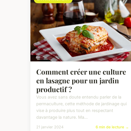
Comment créer une culture
en lasagne pour un jardin
productif ?
Vous avez sans doute entendu parler de la
permaculture, cette méthode de jardinage qui
vise à produire plus tout en respectant
davantage la nature. Ma...
21 janvier 2024
6 min de lecture →