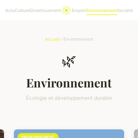
Actu
Culture
Divertissement
Emploi
Environnement
Société
Accueil
› Environnement
🌿
Environnement
Écologie et développement durable
ENVIRONNEMENT