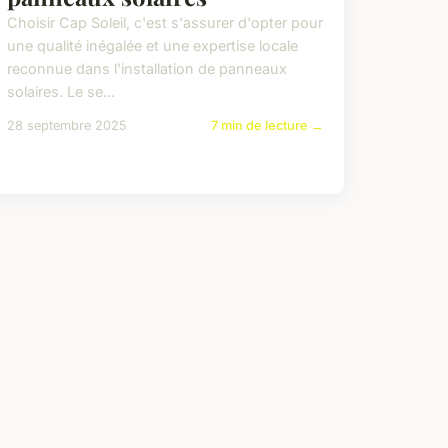
Choisir Cap Soleil, c'est s'assurer d'opter pour
une qualité inégalée et une expertise locale
reconnue dans l'installation de panneaux
solaires. Le se...
28 septembre 2025
7 min de lecture →