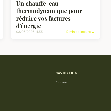
Un chauffe-eau
thermodynamique pour
réduire vos factures
d'énergie
03/06/2026 11:55
12 min de lecture →
NAVIGATION
Accueil