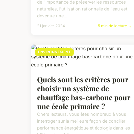
de l'importance de préserver les ressources
naturelles, l'utilisation rationnelle de l'eau est
devenue une...
21 janvier 2024
5 min de lecture →
ENVIRONNEMENT
Quels sont les critères pour
choisir un système de
chauffage bas-carbone pour
une école primaire ?
Chers lecteurs, vous êtes nombreux à vous
interroger sur la meilleure façon de concilier
performance énergétique et écologie dans les