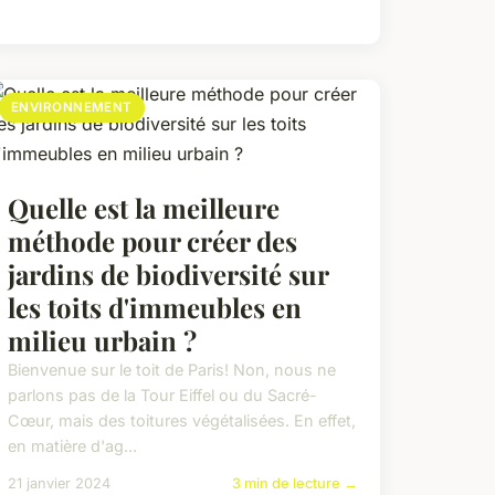
ENVIRONNEMENT
Quelle est la meilleure
méthode pour créer des
jardins de biodiversité sur
les toits d'immeubles en
milieu urbain ?
Bienvenue sur le toit de Paris! Non, nous ne
parlons pas de la Tour Eiffel ou du Sacré-
Cœur, mais des toitures végétalisées. En effet,
en matière d'ag...
21 janvier 2024
3 min de lecture →