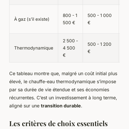
800 - 1
500 - 1 000
15
À gaz (s’il existe)
500 €
€
€
2 500 -
500 - 1 200
25
Thermodynamique
4 500
€
€
€
Ce tableau montre que, malgré un coût initial plus
élevé, le chauffe-eau thermodynamique s’impose
par sa durée de vie étendue et ses économies
récurrentes. C’est un investissement à long terme,
aligné sur une
transition durable
.
Les critères de choix essentiels